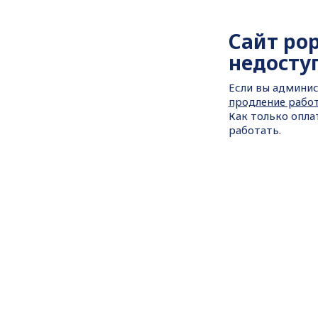
Сайт
po
недосту
Если вы админис
продление рабо
Как только опла
работать.